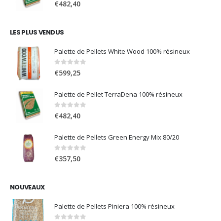
0
sur 5
€2.350,00
€
482,40
à
€2.450,00
LES PLUS VENDUS
Palette de Pellets White Wood 100% résineux
0
sur 5
€
599,25
Palette de Pellet TerraDena 100% résineux
0
sur 5
€
482,40
Palette de Pellets Green Energy Mix 80/20
0
sur 5
€
357,50
NOUVEAUX
Palette de Pellets Piniera 100% résineux