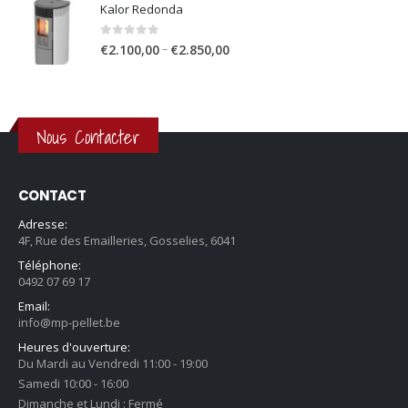
prix
Kalor Redonda
€3.750,00
:
0
sur 5
Plage
€1.900,00
–
€
2.100,00
€
2.850,00
de
à
prix
€2.650,00
:
€2.100,00
Nous Contacter
à
€2.850,00
CONTACT
Adresse:
4F, Rue des Emailleries, Gosselies, 6041
Téléphone:
0492 07 69 17
Email:
info@mp-pellet.be
Heures d'ouverture:
Du Mardi au Vendredi 11:00 - 19:00
Samedi 10:00 - 16:00
Dimanche et Lundi : Fermé