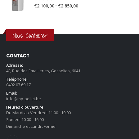
0
sur 5
Plage
€1.900,00
–
€
2.100,00
€
2.850,00
de
à
prix
€2.650,00
:
€2.100,00
Nous Contacter
à
€2.850,00
CONTACT
Adresse:
4F, Rue des Emailleries, Gosselies, 6041
Téléphone:
0492 07 69 17
Email:
info@mp-pellet.be
Heures d'ouverture:
Du Mardi au Vendredi 11:00 - 19:00
Samedi 10:00 - 16:00
Dimanche et Lundi : Fermé