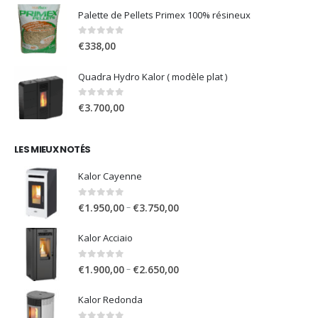
Palette de Pellets Primex 100% résineux
0
sur 5
€
338,00
Quadra Hydro Kalor ( modèle plat )
0
sur 5
€
3.700,00
LES MIEUX NOTÉS
Kalor Cayenne
0
sur 5
Plage
–
€
1.950,00
€
3.750,00
de
prix
Kalor Acciaio
:
0
sur 5
Plage
€1.950,00
–
€
1.900,00
€
2.650,00
de
à
prix
Kalor Redonda
€3.750,00
: