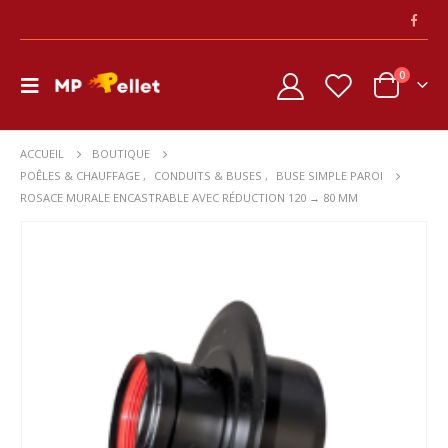
0
ACCUEIL
BOUTIQUE
POÊLES & CHAUFFAGE
,
CONDUITS & BUSES
,
BUSE SIMPLE PAROI
ROSACE MURALE ENCASTRABLE AVEC RÉDUCTION 120 → 80 MM