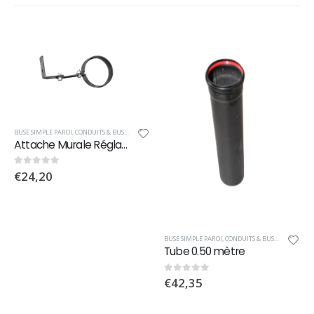
BUSE SIMPLE PAROI
,
CONDUITS & BUSES
,
POÊLES & CHAUFFAGE
Attache Murale Réglable
€
24,20
0
sur 5
BUSE SIMPLE PAROI
,
CONDUITS & BUSES
,
POÊLES &
Tube 0.50 mètre
€
42,35
0
sur 5