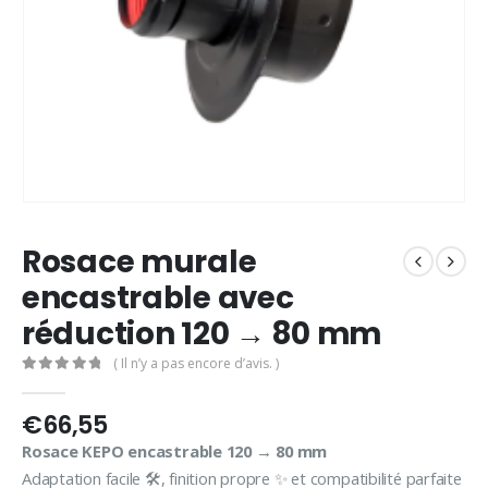
Rosace murale
encastrable avec
réduction 120 → 80 mm
( Il n’y a pas encore d’avis. )
0
out of 5
€
66,55
Rosace KEPO encastrable 120 → 80 mm
Adaptation facile 🛠️, finition propre ✨ et compatibilité parfaite